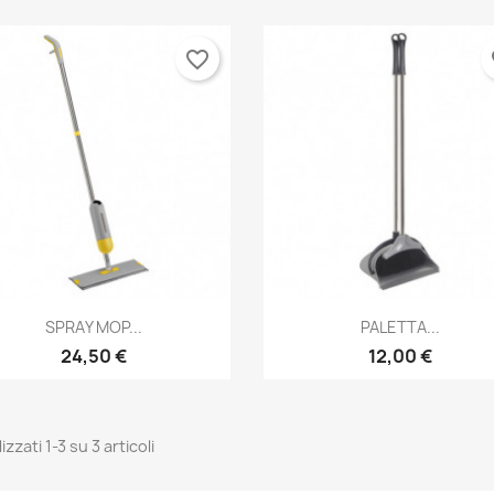
favorite_border
fa
Anteprima
Anteprima


SPRAY MOP...
PALETTA...
24,50 €
12,00 €
izzati 1-3 su 3 articoli