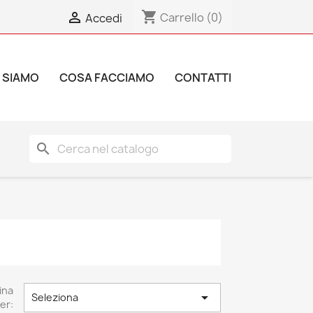
shopping_cart

Carrello
(0)
Accedi
 SIAMO
COSA FACCIAMO
CONTATTI
search
ina

Seleziona
er: