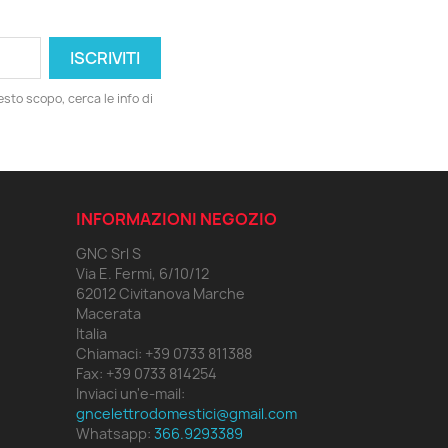
esto scopo, cerca le info di
INFORMAZIONI NEGOZIO
GNC Srl S
Via E. Fermi, 6/10/12
62012 Civitanova Marche
Macerata
Italia
Chiamaci:
+39 0733 811388
Fax:
+39 0733 814254
Inviaci un'e-mail:
gncelettrodomestici@gmail.com
×
Whatsapp:
366.9293389