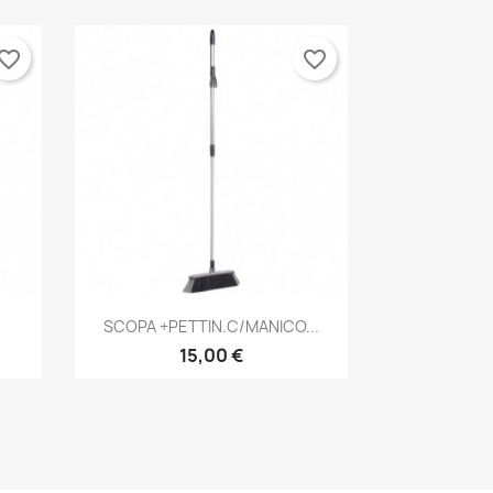
vorite_border
favorite_border
Anteprima

SCOPA +PETTIN.C/MANICO...
15,00 €