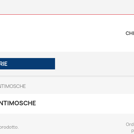
CHI
RIE
NTIMOSCHE
NTIMOSCHE
Ord
 prodotto.
p