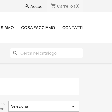
shopping_cart

Carrello
(0)
Accedi
 SIAMO
COSA FACCIAMO
CONTATTI
search
ina

Seleziona
er: