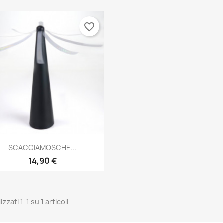
favorite_border
Anteprima

SCACCIAMOSCHE...
14,90 €
izzati 1-1 su 1 articoli