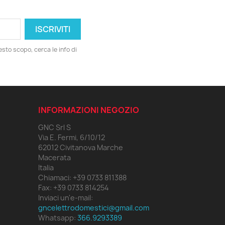
esto scopo, cerca le info di
INFORMAZIONI NEGOZIO
GNC Srl S
Via E. Fermi, 6/10/12
62012 Civitanova Marche
Macerata
Italia
Chiamaci:
+39 0733 811388
Fax:
+39 0733 814254
Inviaci un'e-mail:
gncelettrodomestici@gmail.com
×
Whatsapp:
366.9293389