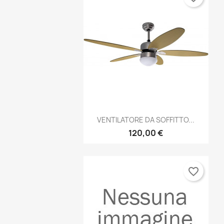
Anteprima

VENTILATORE DA SOFFITTO...
120,00 €
favorite_border