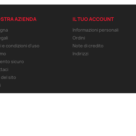
OSTRA AZIENDA
IL TUO ACCOUNT
gna
Informazioni personali
gali
Ordini
i e condizioni d'uso
Note di credito
amo
Indirizzi
ento sicuro
taci
del sito
i