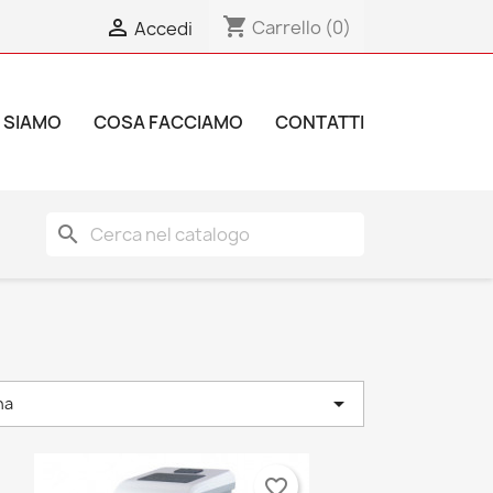
shopping_cart

Carrello
(0)
Accedi
 SIAMO
COSA FACCIAMO
CONTATTI
search

na
favorite_border