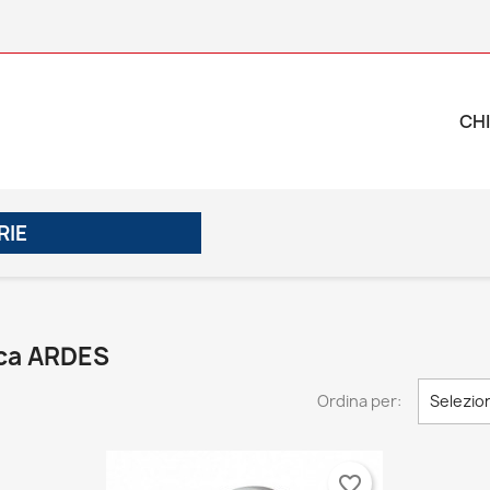
CHI
RIE
rca ARDES
Ordina per:
Selezio
favorite_border