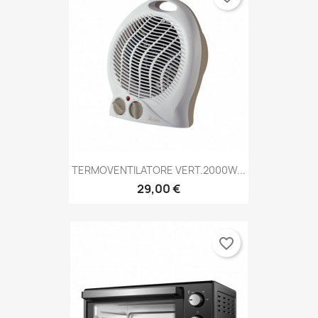
Anteprima

TERMOVENTILATORE VERT.2000W...
29,00 €
favorite_border