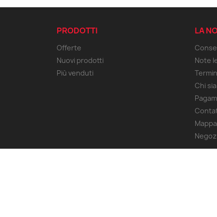
PRODOTTI
LA N
Offerte
Conse
Nuovi prodotti
Note le
Più venduti
Termin
Chi si
Pagam
Contat
Mappa 
Negoz