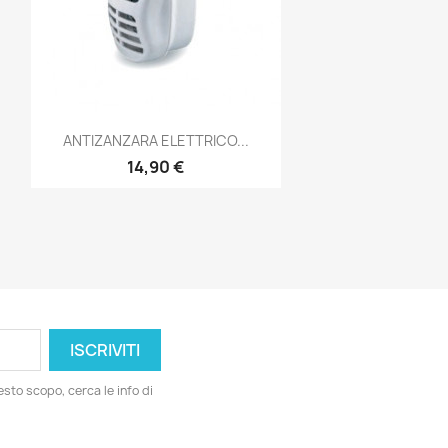
Anteprima

ANTIZANZARA ELETTRICO...
14,90 €
esto scopo, cerca le info di