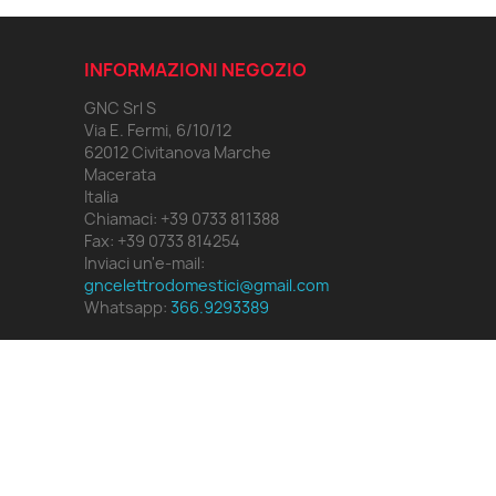
INFORMAZIONI NEGOZIO
GNC Srl S
Via E. Fermi, 6/10/12
62012 Civitanova Marche
Macerata
Italia
Chiamaci:
+39 0733 811388
Fax:
+39 0733 814254
Inviaci un'e-mail:
gncelettrodomestici@gmail.com
Whatsapp:
366.9293389