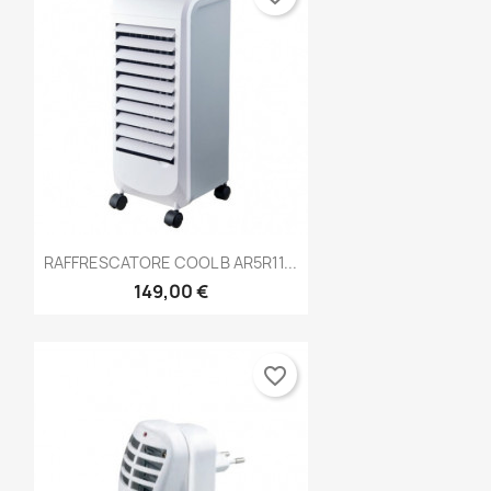
Anteprima

RAFFRESCATORE COOL B AR5R11...
149,00 €
favorite_border