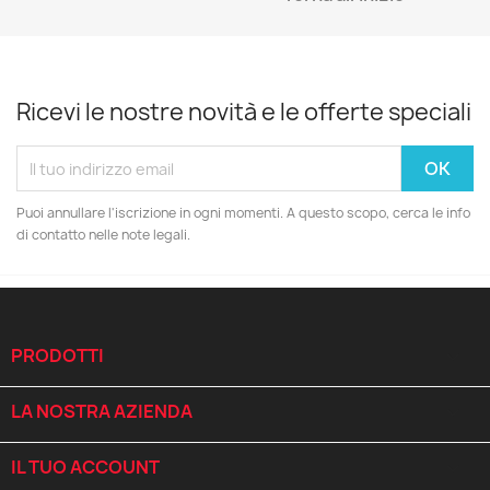
Ricevi le nostre novità e le offerte speciali
Puoi annullare l'iscrizione in ogni momenti. A questo scopo, cerca le info
di contatto nelle note legali.
PRODOTTI

LA NOSTRA AZIENDA

IL TUO ACCOUNT
