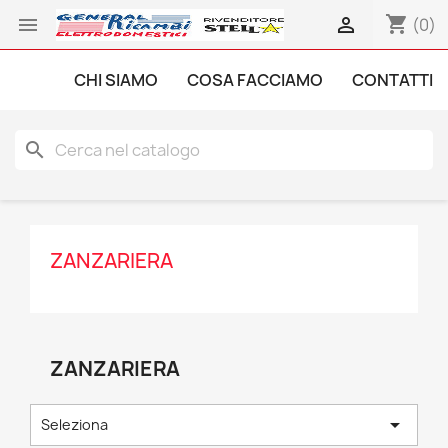
shopping_cart


(0)
CHI SIAMO
COSA FACCIAMO
CONTATTI
search
ZANZARIERA
ZANZARIERA

Seleziona