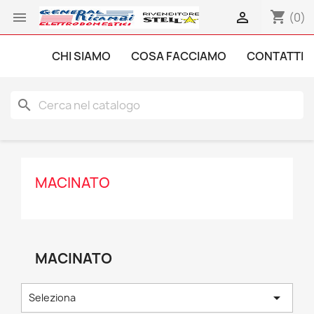
shopping_cart


(0)
CHI SIAMO
COSA FACCIAMO
CONTATTI
search
MACINATO
MACINATO

Seleziona