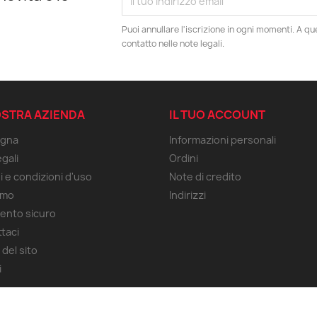
Puoi annullare l'iscrizione in ogni momenti. A qu
contatto nelle note legali.
OSTRA AZIENDA
IL TUO ACCOUNT
gna
Informazioni personali
gali
Ordini
i e condizioni d'uso
Note di credito
amo
Indirizzi
ento sicuro
taci
del sito
i