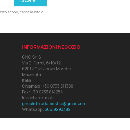
esto scopo, cerca le info di
INFORMAZIONI NEGOZIO
GNC Srl S
Via E. Fermi, 6/10/12
62012 Civitanova Marche
Macerata
Italia
Chiamaci:
+39 0733 811388
Fax:
+39 0733 814254
Inviaci un'e-mail:
gncelettrodomestici@gmail.com
Whatsapp:
366.9293389