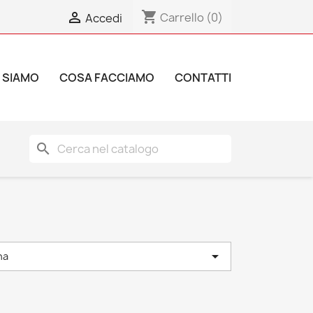
shopping_cart

Carrello
(0)
Accedi
 SIAMO
COSA FACCIAMO
CONTATTI
search

na