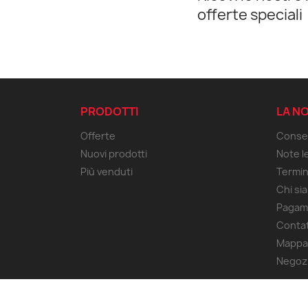
offerte speciali
PRODOTTI
LA N
Offerte
Conse
Nuovi prodotti
Note le
Più venduti
Termin
Chi si
Pagam
Contat
Mappa 
Negoz