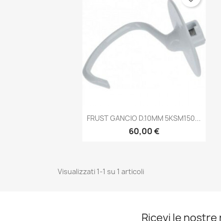
Anteprima

FRUST GANCIO D.10MM 5KSM150...
60,00 €
Visualizzati 1-1 su 1 articoli
Ricevi le nostre 