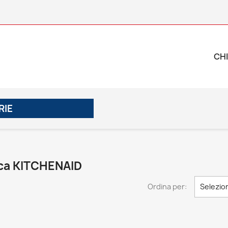
CHI
RIE
arca KITCHENAID
Ordina per:
Selezio